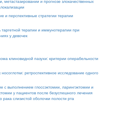
и, метастазировании и прогнозе злокачественных
 локализации
е и перспективные стратегии терапии
 таргетной терапии и иммунотерапии при
ниях у девочек
ома клиновидной пазухи: критерии операбельности
 носоглотки: ретроспективное исследование одного
е с выполнением глоссэктомии, ларингэктомии и
ктомии у пациентов после безуспешного лечения
 рака слизистой оболочки полости рта