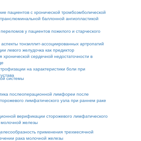
ие пациентов с хронической тромбоэмболической
и транслюминальной баллонной ангиопластикой
 переломов у пациентов пожилого и старческого
 аспекты тонзиллит-ассоциированных артропатий
ии левого желудочка как предиктор
я хронической сердечной недостаточности в
де
трофизации на характеристики боли при
сустава
ной системы
тика послеоперационной лимфореи после
торожевого лимфатического узла при раннем раке
ионной верификации сторожевого лимфатического
м молочной железы
целесообразность применения трехмесячной
ечении рака молочной железы