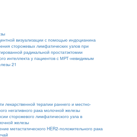
езы
ентной визуализации с помощью индоцианина
ления сторожевых лимфатических узлов при
тированной радикальной простатэктомии
ого интеллекта у пациентов с МРТ-невидимым
елезы 21
и лекарственной терапии раннего и местно-
ого негативного рака молочной железы
сии сторожевого лимфатического узла в
лочной железы
ение метастатического HER2-положительного рака
учай