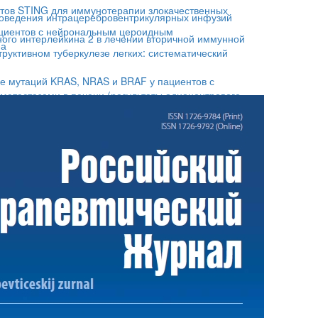
стов STING для иммунотерапии злокачественных
роведения интрацеребровентрикулярных инфузий
циентов с нейрональным цероидным
ого интерлейкина 2 в лечении вторичной иммунной
па
труктивном туберкулезе легких: систематический
ие мутаций KRAS, NRAS и BRAF у пациентов с
метастазами в печени (результаты одноцентрового
ования)
 иммунофенотип плазматических клеток и
 остаточной болезни после индукционной терапии
гичных гемопоэтических стволовых клеток
ойства смеси антигенов экспериментальных
ржащих фракций, выделенных разными методами
oralis
ия 2-изобутил-4,6- диметил-5-оксипиримидина в
ции с доксорубицином на мышах при раке толстой
ы анализа производных индолокарбазола,
олевой активностью
сами биоактивных веществ и лечебными свойствами
рау: математические подходы к оценке