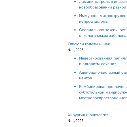
Ламинины: роль в инвази
новообразований разной
Иммунное микроокружени
нейробластомы
Овариальная токсичность
онкологических заболева
Опухоли головы и шеи
№ 1, 2026
Инвертированная папилл
и алгоритм лечения
Аденоидно-кистозный рак
центра
Комбинированное лечени
субтотальной мандибулэ
местнораспространенного
Хирургия и онкология
№ 1, 2026