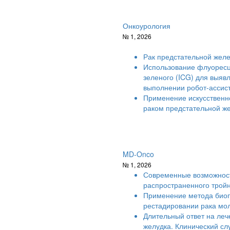
Онкоурология
№ 1, 2026
Рак предстательной жел
Использование флуоресц
зеленого (ICG) для выяв
выполнении робот-ассис
Применение искусственн
раком предстательной ж
MD-Onco
№ 1, 2026
Современные возможност
распространенного тройн
Применение метода биоп
рестадировании рака мо
Длительный ответ на леч
желудка. Клинический сл