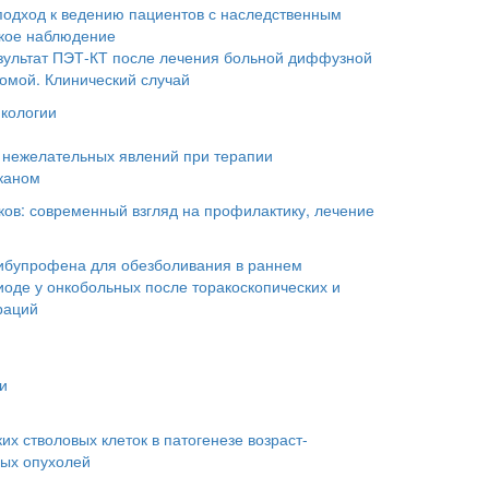
одход к ведению пациентов с наследственным
кое наблюдение
ультат ПЭТ-КТ после лечения больной диффузной
омой. Клинический случай
кологии
 нежелательных явлений при терапии
каном
ков: современный взгляд на профилактику, лечение
ибупрофена для обезболивания в раннем
оде у онкобольных после торакоскопических и
раций
и
их стволовых клеток в патогенезе возраст-
ых опухолей