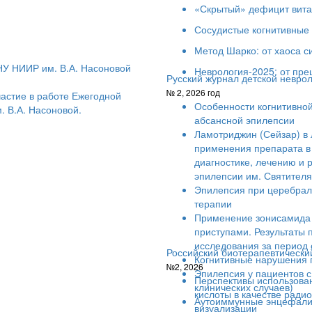
«Скрытый» дефицит вит
Сосудистые когнитивные
Метод Шарко: от хаоса с
У НИИР им. В.А. Насоновой
Неврология-2025: от пр
Русский журнал детской невро
№ 2, 2026 год
частие в работе Ежегодной
Особенности когнитивно
 В.А. Насоновой.
абсансной эпилепсии
Ламотриджин (Сейзар) в 
применения препарата в
диагностике, лечению и 
эпилепсии им. Святителя
Эпилепсия при церебрал
терапии
Применение зонисамида 
приступами. Результаты 
исследования за период с
Российский биотерапевтически
Когнитивные нарушения п
№2, 2026
Эпилепсия у пациентов с
Перспективы использова
клинических случаев)
кислоты в качестве рад
Аутоиммунные энцефалит
визуализации