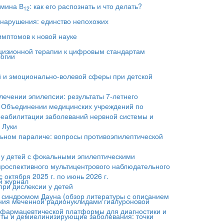
амина В
: как его распознать и что делать?
12
 нарушения: единство непохожих
имптомов к новой науке
ецизионной терапии к цифровым стандартам
логии
й и эмоционально-волевой сферы при детской
лечении эпилепсии: результаты 7-летнего
 Объединении медицинских учреждений по
реабилитации заболеваний нервной системы и
 Луки
ьном параличе: вопросы противоэпилептической
у детей с фокальными эпилептическими
проспективного мультицентрового наблюдательного
 октября 2025 г. по июнь 2026 г.
й журнал
ри дислексии у детей
 синдромом Дауна (обзор литературы с описанием
ния меченной радионуклидами гиалуроновой
иофармацевтической платформы для диагностики и
ы и демиелинизирующие заболевания: точки