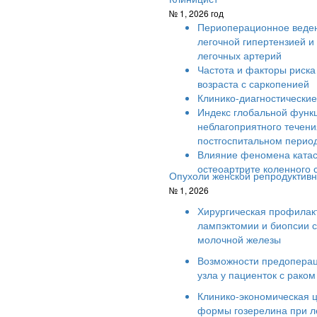
№ 1, 2026 год
Периоперационное веден
легочной гипертензией 
легочных артерий
Частота и факторы риска
возраста с саркопенией
Клинико-диагностические
Индекс глобальной функц
неблагоприятного течени
постгоспитальном перио
Влияние феномена катас
остеоартрите коленного 
Опухоли женской репродуктив
№ 1, 2026
Хирургическая профилак
лампэктомии и биопсии с
молочной железы
Возможности предоперац
узла у пациенток с рако
Клинико-экономическая 
формы гозерелина при л