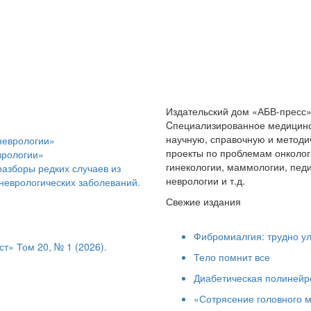
Издательский дом «АБВ-пресс
Cпециализированное медицинс
научную, справочную и методи
проекты по проблемам онколог
врологии»
гинекологии, маммологии, педи
разборы редких случаев из
неврологии и т.д.
 неврологических заболеваний.
Свежие издания
Фибромиалгия: трудно ул
» Том 20, № 1 (2026).
Тело помнит все
Диабетическая полинейро
«Сотрясение головного м