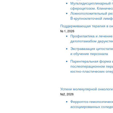
Мультидисциплинарный п
сфероцитозом. Клиничес
Ложноположительный рез
B-крупноклеточной лимф
Поддерживающая терапия в он
№ 1, 2026
Профилактика и лечение
датопотамабом деруксте
Экстравазация цитостати
и обучение персонала
Парентеральная форма 
послеоперационном пери
костно-пластических опе
Успехи молекулярной онкологи
№2, 2026
Ферроптоз гемопоэтическ
ассоциированных солидн