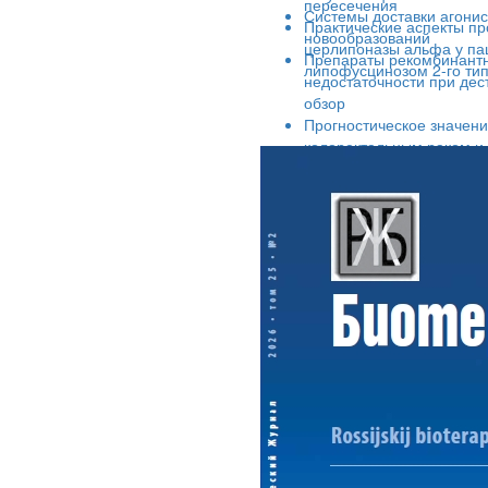
пересечения
Системы доставки агони
Практические аспекты п
новообразований
церлипоназы альфа у па
Препараты рекомбинантн
липофусцинозом 2-го ти
недостаточности при дес
обзор
Прогностическое значен
колоректальным раком и 
ретроспективного исслед
Множественная миелома:
мониторинг минимальной
и трансплантации аутоло
Иммунобиологические св
протективных белоксоде
из штамма Streptococcus 
Эффективность применен
монотерапии и в комбина
кишки АКАТОЛ
Инструментальные метод
обладающих противоопух
Взаимосвязи между клас
растений полуострова Аб