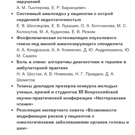
нарушений
А. М. Тынтерова, Е. Р. Баранцевич
Системный амилоидоз у пациентки с острой
сердечной недостаточностью
Е. В. Шеховцова, Е. В. Лукашик, О. А. Богочанова, М. С.
Колонутов, М. А. Кудинова, Е. В. Резник
Фосфопеническая остеомаляция опухолевого
генеза под маской анкилозирующего спондилита
А. А. Кондрашов, А. А. Клименко, Д. Ю. Андрияшкина, Ю.
М. Саакян
Боль в спине: алгоритмы диагностики и терапии в
амбулаторной практике
Н. А. Шостак, А. В. Новикова, Н. Г. Правдюк, Д. А.
Шеметов
Тезисы докладов призеров конкурса молодых
ученых, врачей и студентов XII Всероссийской
научно-практической конференции «Нестеровские
чтения»
Резолюция экспертного совета «Возможности
модификации рисков у пациентов с
онкологическими заболеваниями органов головы и
шеи»